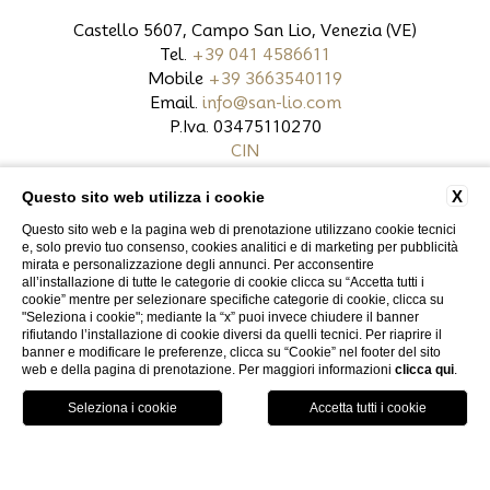
Castello 5607, Campo San Lio, Venezia (VE)
Tel.
+39 041 4586611
Mobile
+39 3663540119
Email.
info@san-lio.com
P.Iva. 03475110270
CIN
X
Questo sito web utilizza i cookie
CONTATTI
DATI SOCIETARI
PRIVACY
Questo sito web e la pagina web di prenotazione utilizzano cookie tecnici
COOKIE POLICY
ACCESSIBILITÀ
e, solo previo tuo consenso, cookies analitici e di marketing per pubblicità
mirata e personalizzazione degli annunci. Per acconsentire
all’installazione di tutte le categorie di cookie clicca su “Accetta tutti i
cookie” mentre per selezionare specifiche categorie di cookie, clicca su
"Seleziona i cookie"; mediante la “x” puoi invece chiudere il banner
rifiutando l’installazione di cookie diversi da quelli tecnici. Per riaprire il
WEBSITE BY BLASTNESS
banner e modificare le preferenze, clicca su “Cookie” nel footer del sito
web e della pagina di prenotazione. Per maggiori informazioni
clicca qui
.
GPS
PRENOTA
CHIAMA