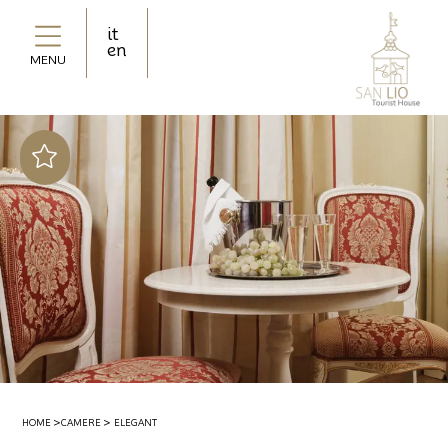
it
en
MENU
Upgrade gratuito in
base alla disponibilità
Offerta segreta! Fino
al 50% di sconto
2 bottiglie di acqua
minerale in omaggio
HOME
CAMERE
ELEGANT