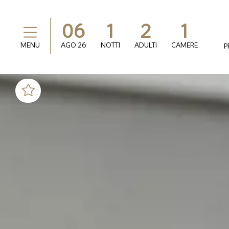
06
1
2
1
MENU
AGO
26
NOTTI
ADULTI
CAMERE
P
Upgrade gratuito in
base alla disponibilità
Offerta segreta! Fino
al 50% di sconto
2 bottiglie di acqua
minerale in omaggio