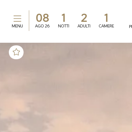
08
1
2
1
MENU
AGO
26
NOTTI
ADULTI
CAMERE
P
Upgrade gratuito in
base alla disponibilità
Offerta segreta! Fino
al 50% di sconto
2 bottiglie di acqua
minerale in omaggio