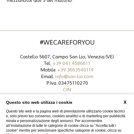
mezzanotte alle 5 del mattino.
#WECAREFORYOU
Castello 5607, Campo San Lio, Venezia (VE)
Tel.
+39 041 4586611
Mobile
+39 3663540119
Email.
info@san-lio.com
P.Iva. 03475110270
CIN
X
Questo sito web utilizza i cookie
CONTATTI
DATI SOCIETARI
PRIVACY
Questo sito web e la pagina web di prenotazione utilizzano cookie tecnici
COOKIE POLICY
ACCESSIBILITÀ
e, solo previo tuo consenso, cookies analitici e di marketing per pubblicità
mirata e personalizzazione degli annunci. Per acconsentire
all’installazione di tutte le categorie di cookie clicca su “Accetta tutti i
cookie” mentre per selezionare specifiche categorie di cookie, clicca su