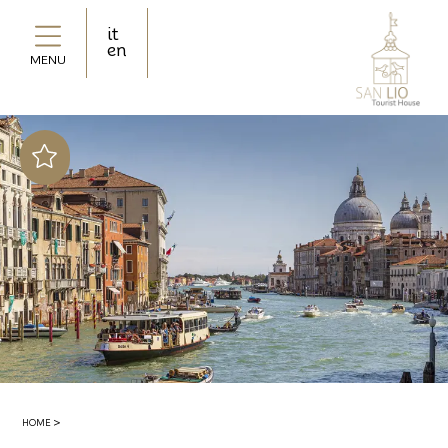
it
en
MENU
Upgrade gratuito in
base alla disponibilità
Offerta segreta! Fino
al 50% di sconto
2 bottiglie di acqua
minerale in omaggio
HOME